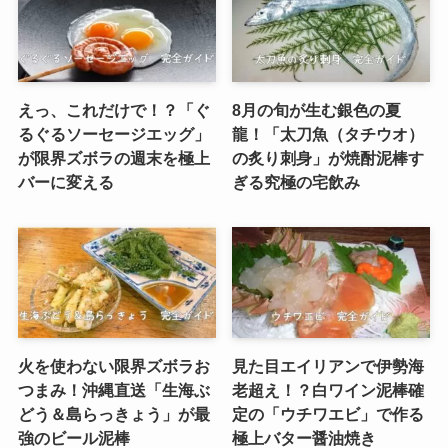
えっ、これだけで！？「ぐ
8月の旬が生む銀色の夏
るぐるソーセージエッグ」
龍！「太刀魚（タチウオ）
が限界ズボラの週末を極上
の炙り刺身」が焼酎泥棒す
バーに変える
ぎる究極の宅飲み
火を使わない限界ズボラお
見た目エイリアンで伊勢海
つまみ！沖縄直送「生海ぶ
老超え！？白ワイン泥棒確
どう＆島らっきょう」が最
定の「ウチワエビ」で作る
強のビール泥棒
極上バター醤油焼き