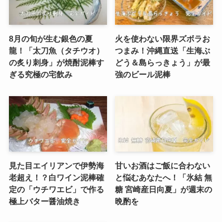
8月の旬が生む銀色の夏
火を使わない限界ズボラお
龍！「太刀魚（タチウオ）
つまみ！沖縄直送「生海ぶ
の炙り刺身」が焼酎泥棒す
どう＆島らっきょう」が最
ぎる究極の宅飲み
強のビール泥棒
見た目エイリアンで伊勢海
甘いお酒はご飯に合わない
老超え！？白ワイン泥棒確
と悩むあなたへ！「氷結 無
定の「ウチワエビ」で作る
糖 宮崎産日向夏」が週末の
極上バター醤油焼き
晩酌を