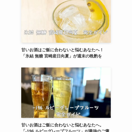
甘いお酒はご飯に合わないと悩むあなたへ！
「氷結 無糖 宮崎産日向夏」が週末の晩酌を
甘いお酒はご飯に合わないと悩むあなたへ。
「-196 ルビーグレープフルーツ」が最強のご褒