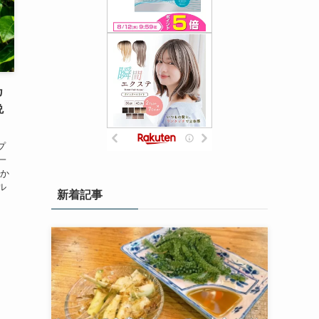
カ
晩
プ
一
っか
ル
新着記事