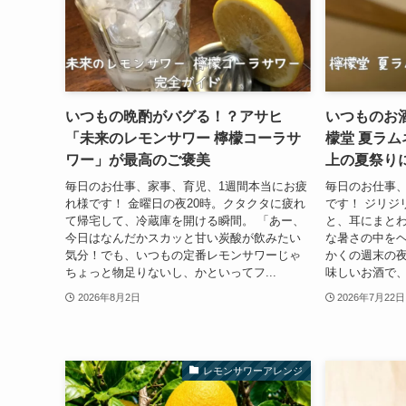
いつもの晩酌がバグる！？アサヒ
いつものお
「未来のレモンサワー 檸檬コーラサ
檬堂 夏ラ
ワー」が最高のご褒美
上の夏祭り
毎日のお仕事、家事、育児、1週間本当にお疲
毎日のお仕事、
れ様です！ 金曜日の夜20時。クタクタに疲れ
です！ ジリジ
て帰宅して、冷蔵庫を開ける瞬間。 「あー、
と、耳にまと
今日はなんだかスカッと甘い炭酸が飲みたい
な暑さの中を
気分！でも、いつもの定番レモンサワーじゃ
かくの週末の
ちょっと物足りないし、かといってフ...
味しいお酒で、
2026年8月2日
2026年7月22日
レモンサワーアレンジ