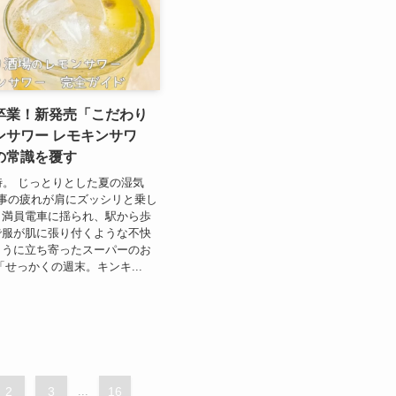
卒業！新発売「こだわり
ンサワー レモキンサワ
の常識を覆す
時。 じっとりとした夏の湿気
事の疲れが肩にズッシリと乗し
。満員電車に揺られ、駅から歩
で服が肌に張り付くような不快
ように立ち寄ったスーパーのお
「せっかくの週末。キンキ...
2
3
...
16