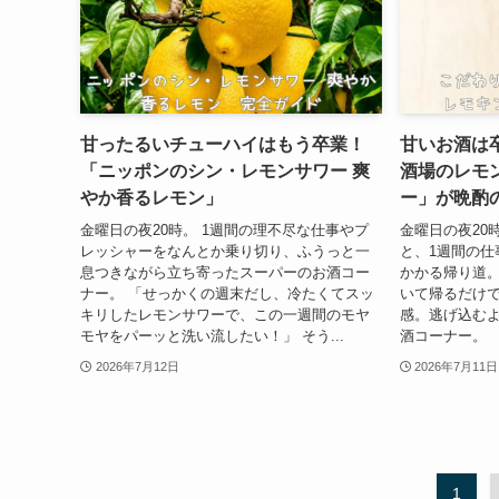
甘ったるいチューハイはもう卒業！
甘いお酒は
「ニッポンのシン・レモンサワー 爽
酒場のレモ
やか香るレモン」
ー」が晩酌
金曜日の夜20時。 1週間の理不尽な仕事やプ
金曜日の夜20
レッシャーをなんとか乗り切り、ふうっと一
と、1週間の仕
息つきながら立ち寄ったスーパーのお酒コー
かかる帰り道
ナー。 「せっかくの週末だし、冷たくてスッ
いて帰るだけ
キリしたレモンサワーで、この一週間のモヤ
感。逃げ込む
モヤをパーッと洗い流したい！」 そう...
酒コーナー。 
2026年7月12日
2026年7月11日
1