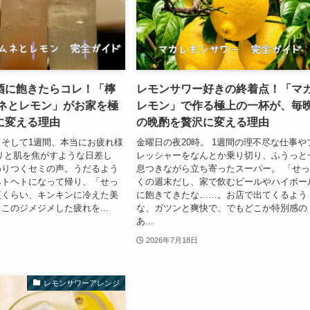
酒に飽きたらコレ！「檸
レモンサワー好きの終着点！「マ
ムネとレモン」がお家を極
レモン」で作る極上の一杯が、毎
に変える理由
の晩酌を贅沢に変える理由
そして1週間、本当にお疲れ様
金曜日の夜20時。 1週間の理不尽な仕事や
リと肌を焦がすような日差し
レッシャーをなんとか乗り切り、ふうっと
わりつくセミの声。うだるよう
息つきながら立ち寄ったスーパー。 「せ
ヘトヘトになって帰り、「せっ
くの週末だし、家で飲むビールやハイボー
夜くらい、キンキンに冷えた美
に飽きてきたな……。お店で出てくるよう
このジメジメした疲れを...
な、ガツンと爽快で、でもどこか特別感の
あ...
2026年7月18日
レモンサワーアレンジ