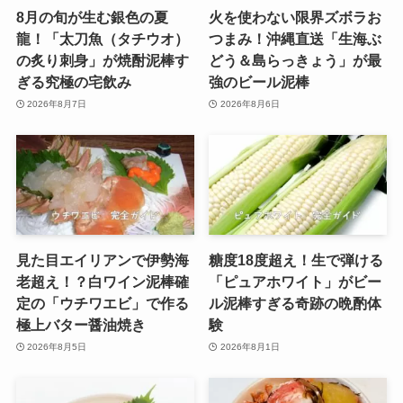
8月の旬が生む銀色の夏
火を使わない限界ズボラお
龍！「太刀魚（タチウオ）
つまみ！沖縄直送「生海ぶ
の炙り刺身」が焼酎泥棒す
どう＆島らっきょう」が最
ぎる究極の宅飲み
強のビール泥棒
2026年8月7日
2026年8月6日
見た目エイリアンで伊勢海
糖度18度超え！生で弾ける
老超え！？白ワイン泥棒確
「ピュアホワイト」がビー
定の「ウチワエビ」で作る
ル泥棒すぎる奇跡の晩酌体
極上バター醤油焼き
験
2026年8月5日
2026年8月1日