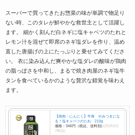
スーパーで買ってきたお惣菜の味が単調で物足り
ない時、このタレが鮮やかな救世主として活躍し
ます。 細かく刻んだ白ネギに塩キャベツのたれと
レモン汁を混ぜて即席のネギ塩ダレを作り、温め
直した唐揚げの上にたっぷりと乗せてみてくださ
い。 衣に染み込んだ爽やかな塩ダレの酸味が鶏肉
の脂っぽさを中和し、まるで焼き肉屋のネギ塩牛
タンを食べているかのような贅沢な錯覚を味わえ
ます。
【焼肉・にんにく】牛角 やみつきにな
る！塩キャベツのたれ 210g
価格：346円（税込、送料別)
(2026/2/2
7時点)