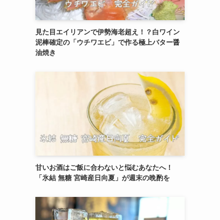
見た目エイリアンで伊勢海老超え！？白ワイン
泥棒確定の「ウチワエビ」で作る極上バター醤
油焼き
甘いお酒はご飯に合わないと悩むあなたへ！
「氷結 無糖 宮崎産日向夏」が週末の晩酌を