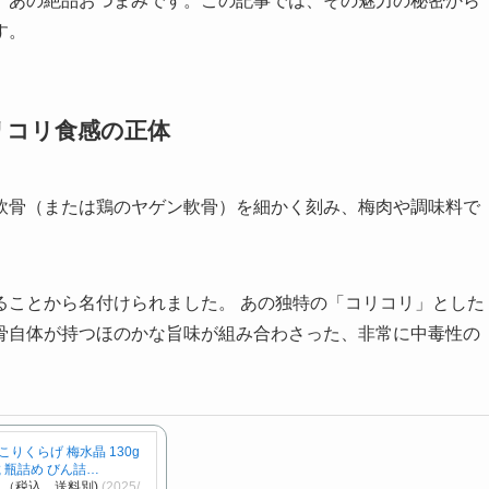
、あの絶品おつまみです。この記事では、その魅力の秘密から
す。
コリコリ食感の正体
軟骨（または鶏のヤゲン軟骨）を細かく刻み、梅肉や調味料で
ることから名付けられました。 あの独特の「コリコリ」とした
骨自体が持つほのかな旨味が組み合わさった、非常に中毒性の
りくらげ 梅水晶 130g
載 瓶詰め びん詰…
円～（税込、送料別)
(2025/