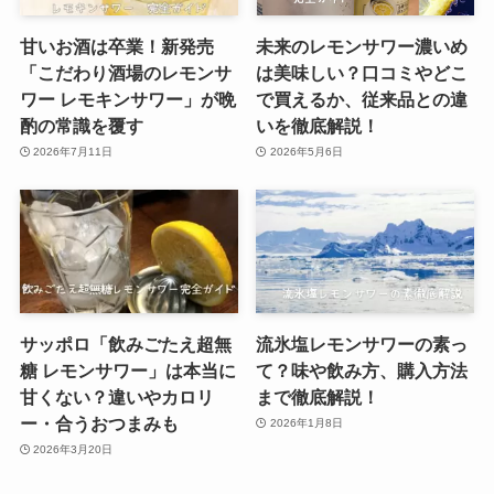
甘いお酒は卒業！新発売
未来のレモンサワー濃いめ
「こだわり酒場のレモンサ
は美味しい？口コミやどこ
ワー レモキンサワー」が晩
で買えるか、従来品との違
酌の常識を覆す
いを徹底解説！
2026年7月11日
2026年5月6日
サッポロ「飲みごたえ超無
流氷塩レモンサワーの素っ
糖 レモンサワー」は本当に
て？味や飲み方、購入方法
甘くない？違いやカロリ
まで徹底解説！
ー・合うおつまみも
2026年1月8日
2026年3月20日