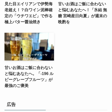
見た目エイリアンで伊勢海
甘いお酒はご飯に合わない
老超え！？白ワイン泥棒確
と悩むあなたへ！「氷結 無
定の「ウチワエビ」で作る
糖 宮崎産日向夏」が週末の
極上バター醤油焼き
晩酌を
甘いお酒はご飯に合わない
と悩むあなたへ。「-196 ル
ビーグレープフルーツ」が
最強のご褒美
広告