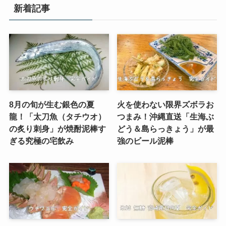
新着記事
8月の旬が生む銀色の夏
火を使わない限界ズボラお
龍！「太刀魚（タチウオ）
つまみ！沖縄直送「生海ぶ
の炙り刺身」が焼酎泥棒す
どう＆島らっきょう」が最
ぎる究極の宅飲み
強のビール泥棒