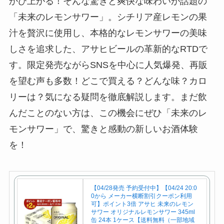
かび上がる！そんな驚きと爽快な味わいが話題の
「未来のレモンサワー」。シチリア産レモンの果
汁を贅沢に使用し、本格的なレモンサワーの美味
しさを追求した、アサヒビールの革新的なRTDで
す。限定発売ながらSNSを中心に人気爆発、再販
を望む声も多数！どこで買える？どんな味？カロ
リーは？気になる疑問を徹底解説します。まだ飲
んだことのない方は、この機会にぜひ「未来のレ
モンサワー」で、驚きと感動の新しいお酒体験
を！
【04/28発売 予約受付中】【04/24 20:0
0から メーカー横断割引クーポン利用
可】ポイント3倍 アサヒ 未来のレモン
サワー オリジナルレモンサワー 345ml
缶 24本 1ケース【送料無料（一部地域