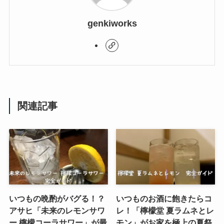
genkiworks
関連記事
いつもの晩酌がバグる！？
いつものお酒に飽きたらコ
アサヒ「未来のレモンサワ
レ！「檸檬堂 夏ラムネとレ
ー 檸檬コーラサワー」が最
モン」がお家を極上の夏祭