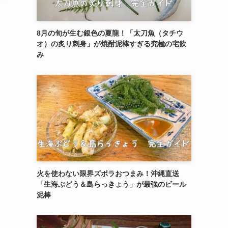
8月の旬が生む銀色の夏龍！「太刀魚（タチウ
オ）の炙り刺身」が焼酎泥棒すぎる究極の宅飲
み
リ
火を使わない限界ズボラおつまみ！沖縄直送
「生海ぶどう＆島らっきょう」が最強のビール
泥棒