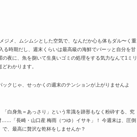
ジメジメ、ムシムシとした空気で、なんだか心も体もダル〜く重
も入る時期だし、週末くらいは最高級の海鮮でパーッと自分を甘
曜の夜に、魚を捌いて生臭いゴミの処理をする気力なんて1ミ
ほどわかります。
パックじゃ、せっかくの週末のテンションが上がりませんよ
、「白身魚＝あっさり」という常識を跡形もなく粉砕する、究
材……「長崎・山口産 梅雨（つゆ）イサキ」！ 今週末は、圧倒
」で、最高に贅沢な乾杯をしませんか？