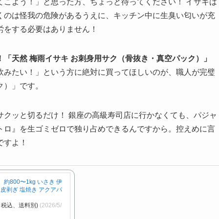
てこよう！」と思った方、ちょっと待ってください！ イサキは
くのは怪我の危険があるうえに、キッチン中に生臭い匂いが充
労をする必要はありません！
「天然 梅雨イサキ お刺身用サク（骨抜き・真空パック）」
飲みたい！」という方に絶対に買ってほしいのが、職人が完璧
ク）」です。
サクッと切るだけ！ 銀座の高級寿司店に行かなくても、パジャ
トロ』を生ゴミゼロで独り占めできるんですから。控えめに言
ですよ！
 約800〜1kg いさき 伊
・皮剥ぎ 塩焼き アクアパ
（税込、送料別)
(2026/5/