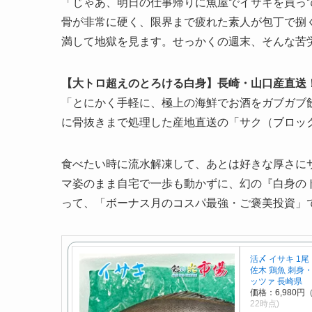
「じゃあ、明日の仕事帰りに魚屋でイサキを買っ
骨が非常に硬く、限界まで疲れた素人が包丁で捌
満して地獄を見ます。せっかくの週末、そんな苦
【大トロ超えのとろける白身】長崎・山口産直送！
「とにかく手軽に、極上の海鮮でお酒をガブガブ
に骨抜きまで処理した産地直送の「サク（ブロッ
食べたい時に流水解凍して、あとは好きな厚さに
マ姿のまま自宅で一歩も動かずに、幻の『白身の
って、「ボーナス月のコスパ最強・ご褒美投資」
活〆 イサキ 1尾
佐木 鶏魚 刺身
ッツァ 長崎県
価格：6,980円
22時点)