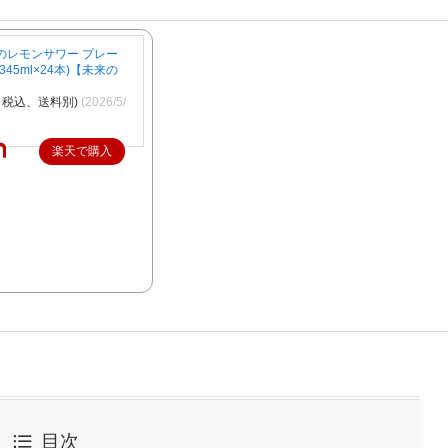
のレモンサワー プレー
45ml×24本)【未来の
（税込、送料別)
(2026/5/
楽天で購入
目次