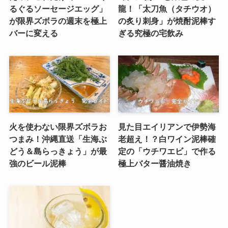
るぐるソーセージエッグ」
龍！「太刀魚（タチウオ）
が限界ズボラの週末を極上
の炙り刺身」が焼酎泥棒す
バーに変える
ぎる究極の宅飲み
火を使わない限界ズボラお
見た目エイリアンで伊勢海
つまみ！沖縄直送「生海ぶ
老超え！？白ワイン泥棒確
どう＆島らっきょう」が最
定の「ウチワエビ」で作る
強のビール泥棒
極上バター醤油焼き