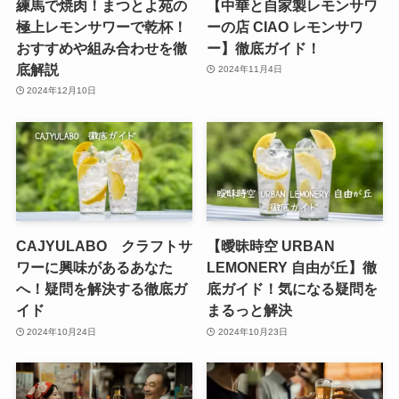
練馬で焼肉！まつとよ苑の
【中華と自家製レモンサワ
極上レモンサワーで乾杯！
ーの店 CIAO レモンサワ
おすすめや組み合わせを徹
ー】徹底ガイド！
底解説
2024年11月4日
2024年12月10日
CAJYULABO クラフトサ
【曖昧時空 URBAN
ワーに興味があるあなた
LEMONERY 自由が丘】徹
へ！疑問を解決する徹底ガ
底ガイド！気になる疑問を
イド
まるっと解決
2024年10月24日
2024年10月23日