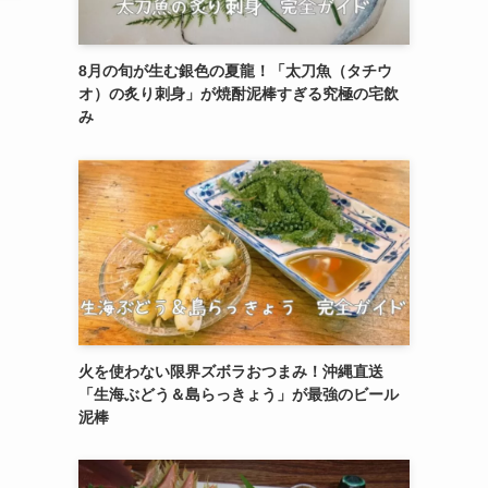
8月の旬が生む銀色の夏龍！「太刀魚（タチウ
オ）の炙り刺身」が焼酎泥棒すぎる究極の宅飲
み
火を使わない限界ズボラおつまみ！沖縄直送
「生海ぶどう＆島らっきょう」が最強のビール
泥棒