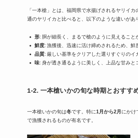
「一本槍」とは、福岡県で水揚げされるヤリイカ
通のヤリイカと比べると、以下のような違いがあ
形
: 胴が細長く、まるで槍のように見えるこ
鮮度
: 漁獲後、迅速に活け締めされるため、鮮
品質
: 厳しい基準をクリアした選りすぐりの
味
: 身が透き通るように美しく、上品な甘み
1-2. 一本槍いかの旬な時期とおすす
一本槍いかの旬は
冬
です。特に
1月から2月
にかけ
で漁獲されるものが有名です。