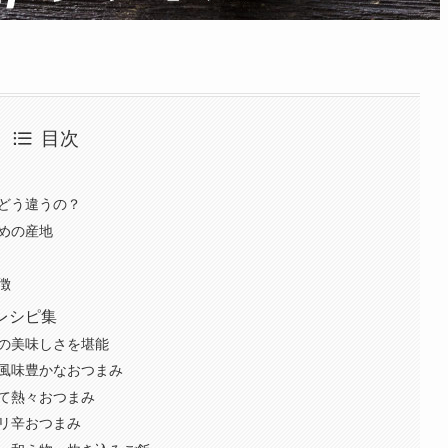
目次
とどう違うの？
すめの産地
徴
レシピ集
かの美味しさを堪能
！風味豊かなおつまみ
たて熱々おつまみ
ピリ辛おつまみ