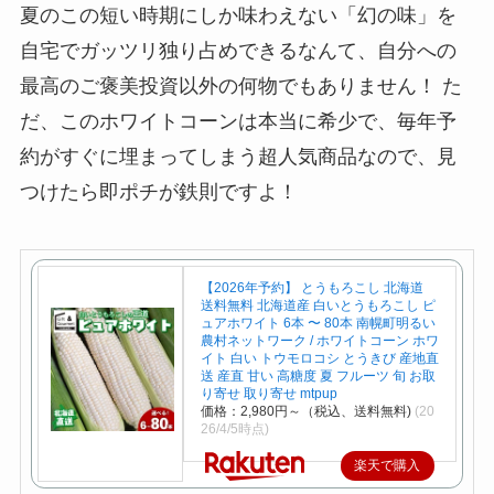
夏のこの短い時期にしか味わえない「幻の味」を
自宅でガッツリ独り占めできるなんて、自分への
最高のご褒美投資以外の何物でもありません！ た
だ、このホワイトコーンは本当に希少で、毎年予
約がすぐに埋まってしまう超人気商品なので、見
つけたら即ポチが鉄則ですよ！
【2026年予約】 とうもろこし 北海道
送料無料 北海道産 白いとうもろこし ピ
ュアホワイト 6本 〜 80本 南幌町明るい
農村ネットワーク / ホワイトコーン ホワ
イト 白い トウモロコシ とうきび 産地直
送 産直 甘い 高糖度 夏 フルーツ 旬 お取
り寄せ 取り寄せ mtpup
価格：2,980円～（税込、送料無料)
(20
26/4/5時点)
楽天で購入