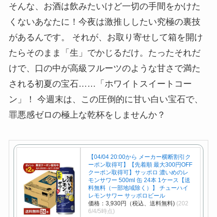
そんな、お酒は飲みたいけど一切の手間をかけた
くないあなたに！今夜は激推ししたい究極の裏技
があるんです。 それが、お取り寄せして箱を開け
たらそのまま「生」でかじるだけ。たったそれだ
けで、口の中が高級フルーツのような甘さで満た
される初夏の宝石……「ホワイトスイートコー
ン」！ 今週末は、この圧倒的に甘い白い宝石で、
罪悪感ゼロの極上な乾杯をしませんか？
【04/04 20:00から メーカー横断割引ク
ーポン取得可】【先着順 最大300円OFF
クーポン取得可】サッポロ 濃いめのレ
モンサワー 500ml 缶 24本 1ケース【送
料無料（一部地域除く）】 チューハイ
レモンサワー サッポロビール
価格：3,930円（税込、送料無料)
(202
6/4/5時点)