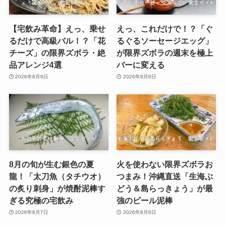
【宅飲み革命】えっ、乗せ
えっ、これだけで！？「ぐ
るだけで高級バル！？「花
るぐるソーセージエッグ」
チーズ」の限界ズボラ・絶
が限界ズボラの週末を極上
品アレンジ4選
バーに変える
2026年8月9日
2026年8月8日
8月の旬が生む銀色の夏
火を使わない限界ズボラお
龍！「太刀魚（タチウオ）
つまみ！沖縄直送「生海ぶ
の炙り刺身」が焼酎泥棒す
どう＆島らっきょう」が最
ぎる究極の宅飲み
強のビール泥棒
2026年8月7日
2026年8月6日