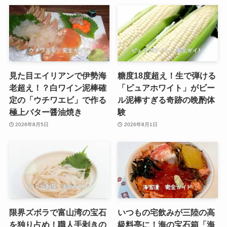
見た目エイリアンで伊勢海
糖度18度超え！生で弾ける
老超え！？白ワイン泥棒確
「ピュアホワイト」がビー
定の「ウチワエビ」で作る
ル泥棒すぎる奇跡の晩酌体
極上バター醤油焼き
験
2026年8月5日
2026年8月1日
限界ズボラで富山湾の宝石
いつもの宅飲みが三陸の高
を独り占め！職人手剥きの
級料亭に！海の宝石箱「海