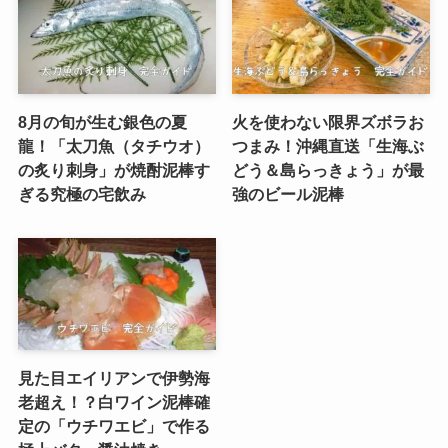
8月の旬が生む銀色の夏
火を使わない限界ズボラお
龍！「太刀魚（タチウオ）
つまみ！沖縄直送「生海ぶ
の炙り刺身」が焼酎泥棒す
どう＆島らっきょう」が最
ぎる究極の宅飲み
強のビール泥棒
見た目エイリアンで伊勢海
老超え！？白ワイン泥棒確
定の「ウチワエビ」で作る