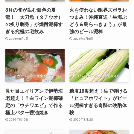
8月の旬が生む銀色の夏
火を使わない限界ズボラお
龍！「太刀魚（タチウオ）
つまみ！沖縄直送「生海ぶ
の炙り刺身」が焼酎泥棒す
どう＆島らっきょう」が最
ぎる究極の宅飲み
強のビール泥棒
2026年8月7日
2026年8月6日
見た目エイリアンで伊勢海
糖度18度超え！生で弾ける
老超え！？白ワイン泥棒確
「ピュアホワイト」がビー
定の「ウチワエビ」で作る
ル泥棒すぎる奇跡の晩酌体
極上バター醤油焼き
験
2026年8月5日
2026年8月1日