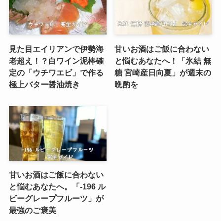
見た目エイリアンで伊勢海
甘いお酒はご飯に合わない
老超え！？白ワイン泥棒確
と悩むあなたへ！「氷結 無
定の「ウチワエビ」で作る
糖 宮崎産日向夏」が週末の
極上バター醤油焼き
晩酌を
甘いお酒はご飯に合わない
と悩むあなたへ。「-196 ル
ビーグレープフルーツ」が
最強のご褒美