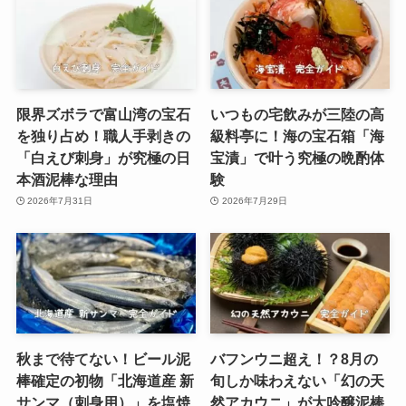
限界ズボラで富山湾の宝石
いつもの宅飲みが三陸の高
を独り占め！職人手剥きの
級料亭に！海の宝石箱「海
「白えび刺身」が究極の日
宝漬」で叶う究極の晩酌体
本酒泥棒な理由
験
2026年7月31日
2026年7月29日
秋まで待てない！ビール泥
バフンウニ超え！？8月の
棒確定の初物「北海道産 新
旬しか味わえない「幻の天
サンマ（刺身用）」を塩焼
然アカウニ」が大吟醸泥棒