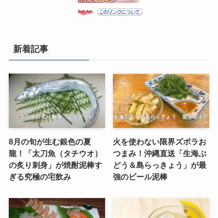
新着記事
8月の旬が生む銀色の夏
火を使わない限界ズボラお
龍！「太刀魚（タチウオ）
つまみ！沖縄直送「生海ぶ
の炙り刺身」が焼酎泥棒す
どう＆島らっきょう」が最
ぎる究極の宅飲み
強のビール泥棒