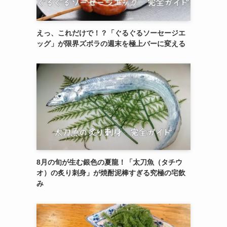
えっ、これだけで！？「ぐるぐるソーセージエ
ッグ」が限界ズボラの週末を極上バーに変える
8月の旬が生む銀色の夏龍！「太刀魚（タチウ
オ）の炙り刺身」が焼酎泥棒すぎる究極の宅飲
み