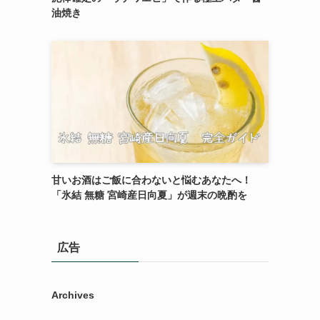
油焼き
甘いお酒はご飯に合わないと悩むあなたへ！
「氷結 無糖 宮崎産日向夏」が週末の晩酌を
広告
Archives