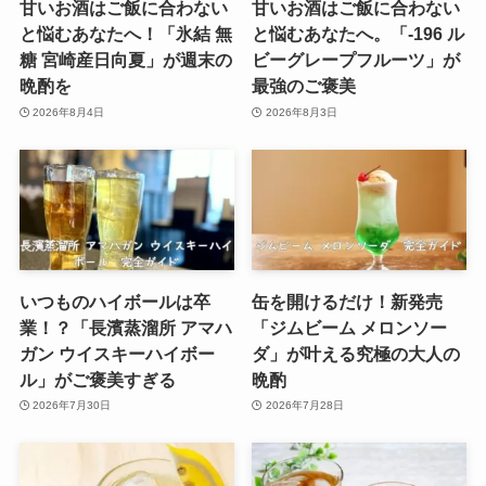
甘いお酒はご飯に合わない
甘いお酒はご飯に合わない
と悩むあなたへ！「氷結 無
と悩むあなたへ。「-196 ル
糖 宮崎産日向夏」が週末の
ビーグレープフルーツ」が
晩酌を
最強のご褒美
2026年8月4日
2026年8月3日
いつものハイボールは卒
缶を開けるだけ！新発売
業！？「長濱蒸溜所 アマハ
「ジムビーム メロンソー
ガン ウイスキーハイボー
ダ」が叶える究極の大人の
ル」がご褒美すぎる
晩酌
2026年7月30日
2026年7月28日