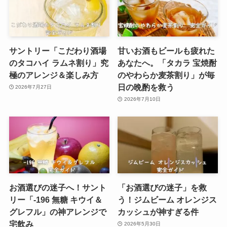
サントリー「こだわり酒場
甘いお酒もビールも疲れた
のタコハイ ラムネ割り」究
あなたへ。「タカラ 宝焼酎
極のアレンジ＆楽しみ方
のやわらか麦茶割り」が毎
日の晩酌を救う
2026年7月27日
2026年7月10日
お酒選びの迷子へ！サント
「お酒選びの迷子」を救
リー「-196 無糖 キウイ＆
う！ジムビーム オレンジス
グレフル」の神アレンジで
カッシュが神すぎる件
宅飲み
2026年5月30日