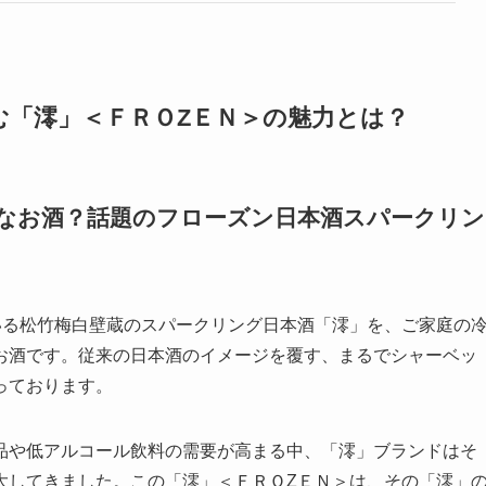
しむ「澪」＜ＦＲＯZＥＮ＞の魅力とは？
どんなお酒？話題のフローズン日本酒スパークリン
いる松竹梅白壁蔵のスパークリング日本酒「澪」を、ご家庭の
お酒です。従来の日本酒のイメージを覆す、まるでシャーベッ
っております。
nk）製品や低アルコール飲料の需要が高まる中、「澪」ブランドはそ
大してきました。この「澪」＜ＦＲＯZＥＮ＞は、その「澪」