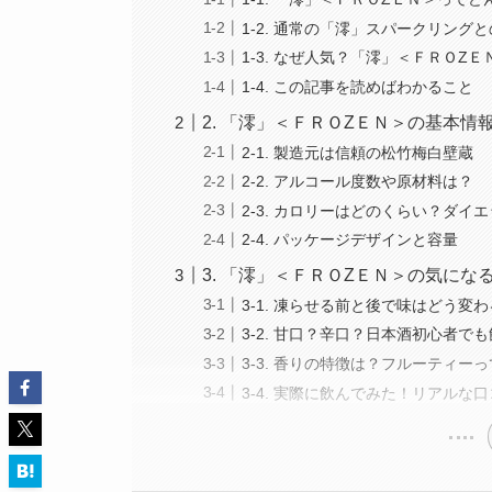
1-2. 通常の「澪」スパークリング
1-3. なぜ人気？「澪」＜ＦＲＯZ
1-4. この記事を読めばわかること
2. 「澪」＜ＦＲＯZＥＮ＞の基本
2-1. 製造元は信頼の松竹梅白壁蔵
2-2. アルコール度数や原材料は？
2-3. カロリーはどのくらい？ダイ
2-4. パッケージデザインと容量
3. 「澪」＜ＦＲＯZＥＮ＞の気に
3-1. 凍らせる前と後で味はどう変
3-2. 甘口？辛口？日本酒初心者で
3-3. 香りの特徴は？フルーティー
3-4. 実際に飲んでみた！リアルな