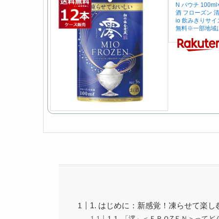
N パウチ 100m
酒 フローズン 清
io 飲みきりサ
無料※一部地域
1. はじめに：新感覚！凍らせて楽
1-1. 「澪」＜ＦＲＯZＥＮ＞っ