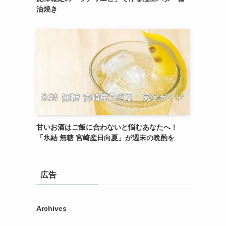
油焼き
甘いお酒はご飯に合わないと悩むあなたへ！
「氷結 無糖 宮崎産日向夏」が週末の晩酌を
広告
Archives