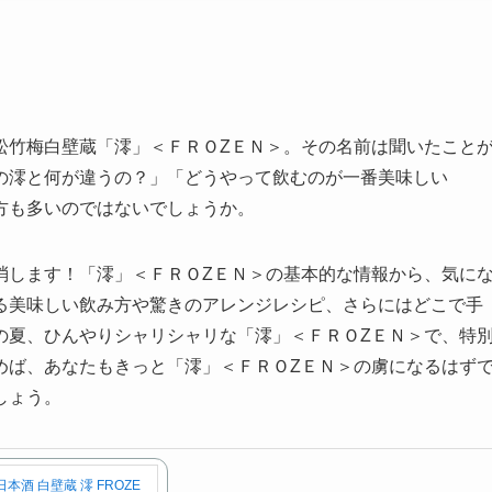
松竹梅白壁蔵「澪」＜ＦＲＯZＥＮ＞。その名前は聞いたこと
の澪と何が違うの？」「どうやって飲むのが一番美味しい
方も多いのではないでしょうか。
消します！「澪」＜ＦＲＯZＥＮ＞の基本的な情報から、気に
る美味しい飲み方や驚きのアレンジレシピ、さらにはどこで手
の夏、ひんやりシャリシャリな「澪」＜ＦＲＯZＥＮ＞で、特
めば、あなたもきっと「澪」＜ＦＲＯZＥＮ＞の虜になるはず
しょう。
酒 白壁蔵 澪 FROZE