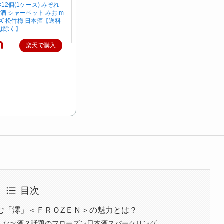
l×12個(1ケース) みぞれ
酒 シャーベット みお m
イズ 松竹梅 日本酒【送料
は除く】
楽天で購入
目次
しむ「澪」＜ＦＲＯZＥＮ＞の魅力とは？
てどんなお酒？話題のフローズン日本酒スパークリング