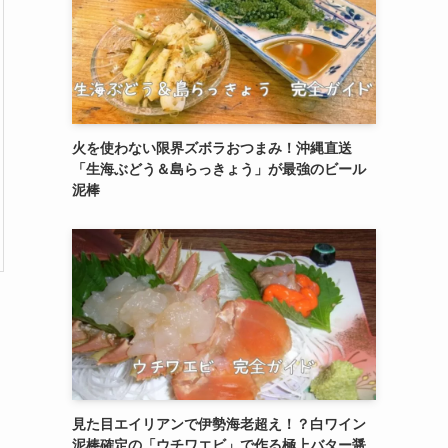
火を使わない限界ズボラおつまみ！沖縄直送
「生海ぶどう＆島らっきょう」が最強のビール
泥棒
見た目エイリアンで伊勢海老超え！？白ワイン
泥棒確定の「ウチワエビ」で作る極上バター醤