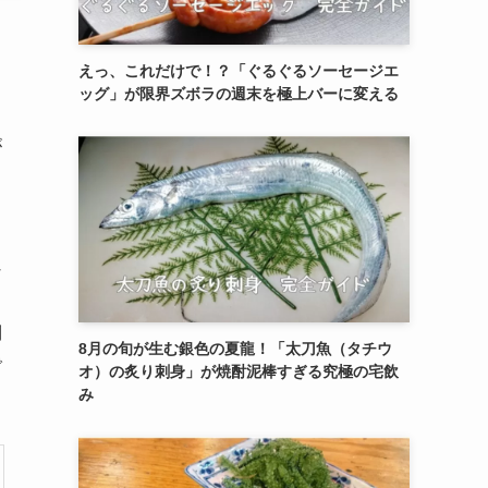
えっ、これだけで！？「ぐるぐるソーセージエ
ッグ」が限界ズボラの週末を極上バーに変える
が
な
別
8月の旬が生む銀色の夏龍！「太刀魚（タチウ
で
オ）の炙り刺身」が焼酎泥棒すぎる究極の宅飲
み