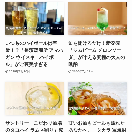
いつものハイボールは卒
缶を開けるだけ！新発売
業！？「長濱蒸溜所 アマハ
「ジムビーム メロンソー
ガン ウイスキーハイボー
ダ」が叶える究極の大人の
ル」がご褒美すぎる
晩酌
2026年7月30日
2026年7月28日
サントリー「こだわり酒場
甘いお酒もビールも疲れた
のタコハイ ラムネ割り」究
あなたへ。「タカラ 宝焼酎