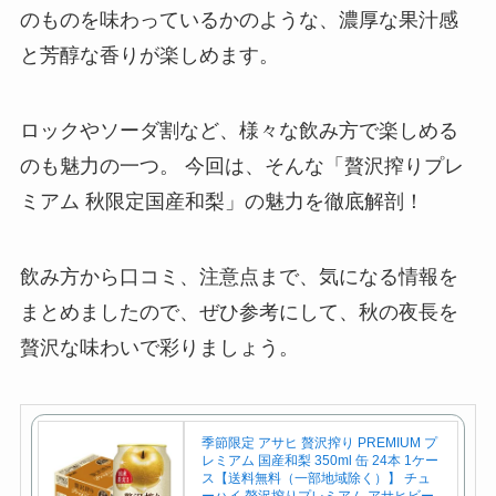
のものを味わっているかのような、濃厚な果汁感
と芳醇な香りが楽しめます。
ロックやソーダ割など、様々な飲み方で楽しめる
のも魅力の一つ。 今回は、そんな「贅沢搾りプレ
ミアム 秋限定国産和梨」の魅力を徹底解剖！
飲み方から口コミ、注意点まで、気になる情報を
まとめましたので、ぜひ参考にして、秋の夜長を
贅沢な味わいで彩りましょう。
季節限定 アサヒ 贅沢搾り PREMIUM プ
レミアム 国産和梨 350ml 缶 24本 1ケー
ス【送料無料（一部地域除く）】 チュ