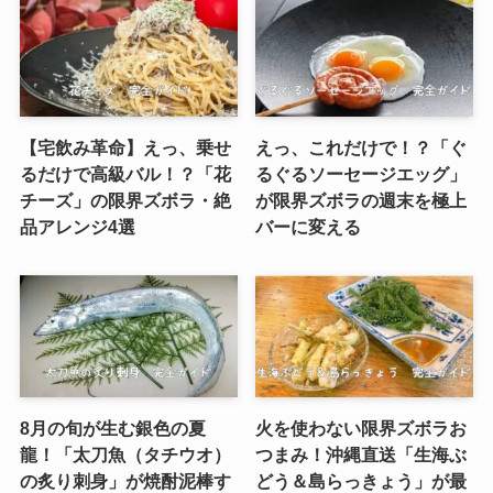
【宅飲み革命】えっ、乗せ
えっ、これだけで！？「ぐ
るだけで高級バル！？「花
るぐるソーセージエッグ」
チーズ」の限界ズボラ・絶
が限界ズボラの週末を極上
品アレンジ4選
バーに変える
8月の旬が生む銀色の夏
火を使わない限界ズボラお
龍！「太刀魚（タチウオ）
つまみ！沖縄直送「生海ぶ
の炙り刺身」が焼酎泥棒す
どう＆島らっきょう」が最