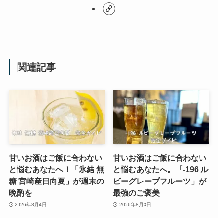
関連記事
甘いお酒はご飯に合わない
甘いお酒はご飯に合わない
と悩むあなたへ！「氷結 無
と悩むあなたへ。「-196 ル
糖 宮崎産日向夏」が週末の
ビーグレープフルーツ」が
晩酌を
最強のご褒美
2026年8月4日
2026年8月3日