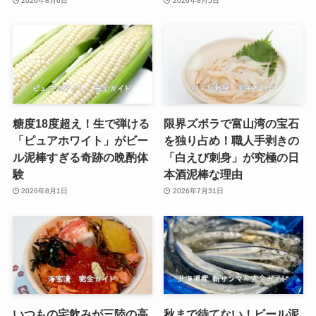
2026年8月6日
2026年8月5日
糖度18度超え！生で弾ける
限界ズボラで富山湾の宝石
「ピュアホワイト」がビー
を独り占め！職人手剥きの
ル泥棒すぎる奇跡の晩酌体
「白えび刺身」が究極の日
験
本酒泥棒な理由
2026年8月1日
2026年7月31日
いつもの宅飲みが三陸の高
秋まで待てない！ビール泥