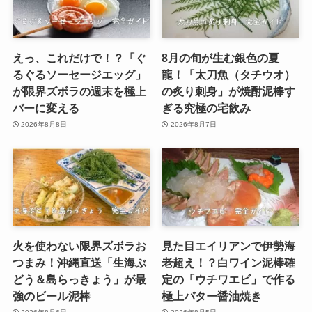
えっ、これだけで！？「ぐ
8月の旬が生む銀色の夏
るぐるソーセージエッグ」
龍！「太刀魚（タチウオ）
が限界ズボラの週末を極上
の炙り刺身」が焼酎泥棒す
バーに変える
ぎる究極の宅飲み
2026年8月8日
2026年8月7日
火を使わない限界ズボラお
見た目エイリアンで伊勢海
つまみ！沖縄直送「生海ぶ
老超え！？白ワイン泥棒確
どう＆島らっきょう」が最
定の「ウチワエビ」で作る
強のビール泥棒
極上バター醤油焼き