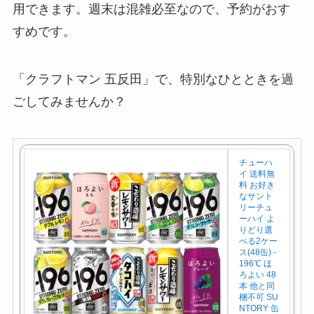
用できます。週末は混雑必至なので、予約がおす
すめです。
「クラフトマン 五反田」で、特別なひとときを過
ごしてみませんか？
チューハ
イ 送料無
料 お好き
なサント
リーチュ
ーハイ よ
りどり選
べる2ケー
ス(48缶) -
196℃ ほ
ろよい 48
本 他と同
梱不可 SU
NTORY 缶