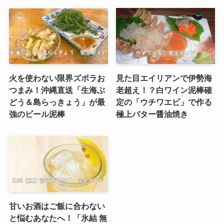
火を使わない限界ズボラお
見た目エイリアンで伊勢海
つまみ！沖縄直送「生海ぶ
老超え！？白ワイン泥棒確
どう＆島らっきょう」が最
定の「ウチワエビ」で作る
強のビール泥棒
極上バター醤油焼き
甘いお酒はご飯に合わない
と悩むあなたへ！「氷結 無