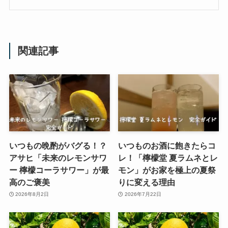
関連記事
いつもの晩酌がバグる！？
いつものお酒に飽きたらコ
アサヒ「未来のレモンサワ
レ！「檸檬堂 夏ラムネとレ
ー 檸檬コーラサワー」が最
モン」がお家を極上の夏祭
高のご褒美
りに変える理由
2026年8月2日
2026年7月22日