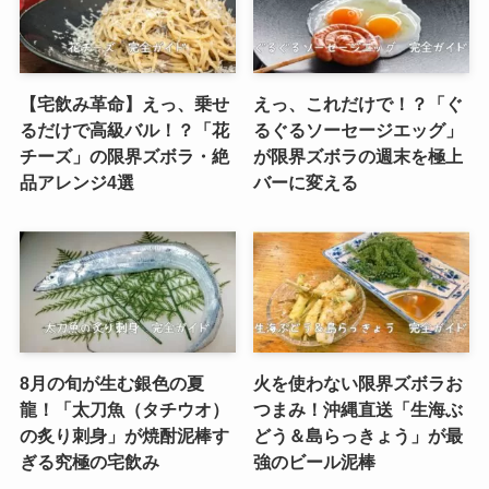
【宅飲み革命】えっ、乗せ
えっ、これだけで！？「ぐ
るだけで高級バル！？「花
るぐるソーセージエッグ」
チーズ」の限界ズボラ・絶
が限界ズボラの週末を極上
品アレンジ4選
バーに変える
8月の旬が生む銀色の夏
火を使わない限界ズボラお
龍！「太刀魚（タチウオ）
つまみ！沖縄直送「生海ぶ
の炙り刺身」が焼酎泥棒す
どう＆島らっきょう」が最
ぎる究極の宅飲み
強のビール泥棒