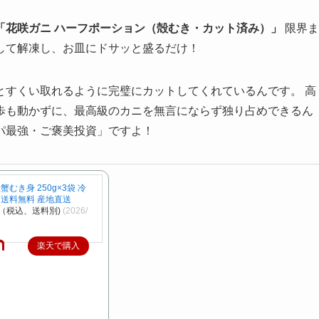
「花咲ガニ ハーフポーション（殻むき・カット済み）」
限界ま
して解凍し、お皿にドサッと盛るだけ！
とすくい取れるように完璧にカットしてくれているんです。 高
歩も動かずに、最高級のカニを無言にならず独り占めできるん
パ最強・ご褒美投資」ですよ！
蟹むき身 250g×3袋 冷
 送料無料 産地直送
円（税込、送料別)
(2026/
楽天で購入