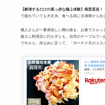
【解凍するだけの真っ赤な極上体験】根室直送！
で疲れていても大丈夫。食べる前に冷凍庫から出
職人さんが一番美味しい脚の身を、お箸でスルッ
級カニ料理店に行かずとも、自宅のテーブルで一
ですから。控えめに言って、「ボーナス月のコス
カニ 調理用 花咲
凍 北海道根室産
価格：12,480
5/8時点)