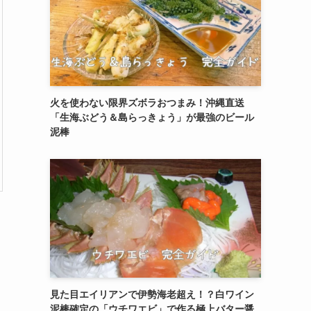
火を使わない限界ズボラおつまみ！沖縄直送
「生海ぶどう＆島らっきょう」が最強のビール
泥棒
見た目エイリアンで伊勢海老超え！？白ワイン
泥棒確定の「ウチワエビ」で作る極上バター醤