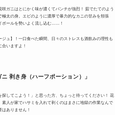
花咲ガニはとにかく味が濃くてパンチが強烈！ 茹でたてのよう
で極太の身。エビのように濃厚で暴力的なカニの甘みを頬張
イボールを勢いよく流し込む……！
ージュ】！一口食べた瞬間、日々のストレスも酒飲みの理性も
に合いますよ！
ニ 剥き身（ハーフポーション）」
を探してこよう！」と思った方、ちょっと待ってください！ 花
、素人が家でハサミを入れて剥くのはまさに地獄の作業なんで
要はありません！