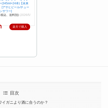
345ml×24本)【未来
[アサヒビール/チュー
ンサワー]
（税込、送料別)
(2026/5/
楽天で購入
目次
ワイガニより酒に合うのか？