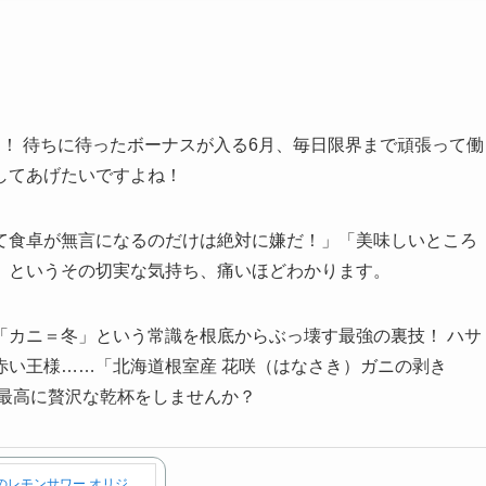
！ 待ちに待ったボーナスが入る6月、毎日限界まで頑張って働
してあげたいですよね！
て食卓が無言になるのだけは絶対に嫌だ！」「美味しいところ
」というその切実な気持ち、痛いほどわかります。
「カニ＝冬」という常識を根底からぶっ壊す最強の裏技！ ハサ
赤い王様……「北海道根室産 花咲（はなさき）ガニの剥き
、最高に贅沢な乾杯をしませんか？
のレモンサワー オリジ