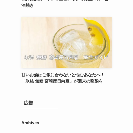
油焼き
甘いお酒はご飯に合わないと悩むあなたへ！
「氷結 無糖 宮崎産日向夏」が週末の晩酌を
広告
Archives