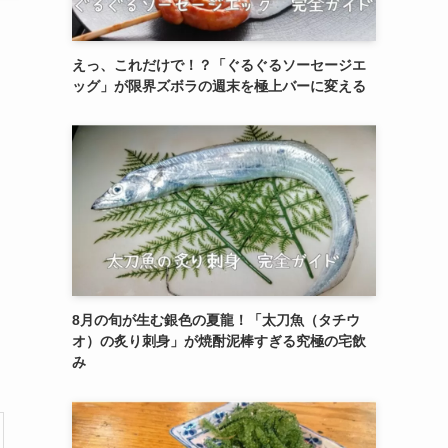
えっ、これだけで！？「ぐるぐるソーセージエ
ッグ」が限界ズボラの週末を極上バーに変える
8月の旬が生む銀色の夏龍！「太刀魚（タチウ
オ）の炙り刺身」が焼酎泥棒すぎる究極の宅飲
み