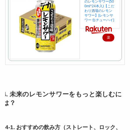
のレモンサワー(50
0ml*24本入)【こだ
わり酒場のレモン
サワー】[レモンサ
ワー 缶チューハイ]
楽
天
で
購
入
4. 未来のレモンサワーをもっと楽しむに
は？
4-1. おすすめの飲み方（ストレート、ロック、