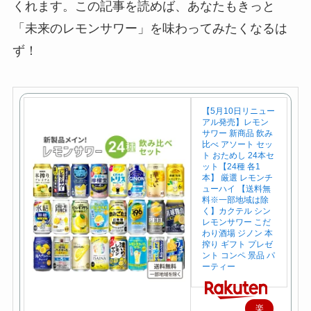
くれます。この記事を読めば、あなたもきっと
「未来のレモンサワー」を味わってみたくなるは
ず！
【5月10日リニュー
アル発売】レモン
サワー 新商品 飲み
比べ アソート セッ
ト おためし 24本セ
ット【24種 各1
本】 厳選 レモンチ
ューハイ 【送料無
料※一部地域は除
く】カクテル シン
レモンサワー こだ
わり酒場 ジノン 本
搾り ギフト プレゼ
ント コンペ 景品 パ
ーティー
楽