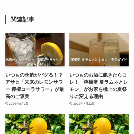
関連記事
いつもの晩酌がバグる！？
いつものお酒に飽きたらコ
アサヒ「未来のレモンサワ
レ！「檸檬堂 夏ラムネとレ
ー 檸檬コーラサワー」が最
モン」がお家を極上の夏祭
高のご褒美
りに変える理由
2026年8月2日
2026年7月22日