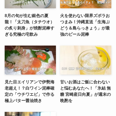
8月の旬が生む銀色の夏
火を使わない限界ズボラお
龍！「太刀魚（タチウオ）
つまみ！沖縄直送「生海ぶ
の炙り刺身」が焼酎泥棒す
どう＆島らっきょう」が最
ぎる究極の宅飲み
強のビール泥棒
見た目エイリアンで伊勢海
甘いお酒はご飯に合わない
老超え！？白ワイン泥棒確
と悩むあなたへ！「氷結 無
定の「ウチワエビ」で作る
糖 宮崎産日向夏」が週末の
極上バター醤油焼き
晩酌を