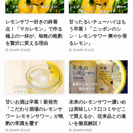
レモンサワー好きの終着
甘ったるいチューハイはも
点！「マカレモン」で作る
う卒業！「ニッポンのシ
極上の一杯が、毎晩の晩酌
ン・レモンサワー 爽やか香
を贅沢に変える理由
るレモン」
2026年7月18日
2026年7月12日
甘いお酒は卒業！新発売
未来のレモンサワー濃いめ
「こだわり酒場のレモンサ
は美味しい？口コミやどこ
ワー レモキンサワー」が晩
で買えるか、従来品との違
酌の常識を覆す
いを徹底解説！
2026年7月11日
2026年5月6日