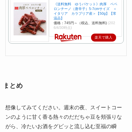
《送料無料 ゆうパケット》肉厚 ペペ
ロンチーノ（唐辛子）5-7cmサイズ ＜
イタリア カラブリア産＞【50g】【常
温品】
価格：745円～（税込、送料無料)
(202
6/4/30時点)
楽天で購入
まとめ
想像してみてください。週末の夜、スイートコー
ンのように甘く香る熱々のだだちゃ豆を頬張りな
がら、冷たいお酒をグビッと流し込む至福の瞬