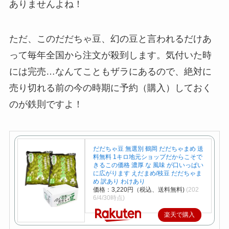
ありませんよね！
ただ、このだだちゃ豆、幻の豆と言われるだけあ
って毎年全国から注文が殺到します。気付いた時
には完売…なんてこともザラにあるので、絶対に
売り切れる前の今の時期に予約（購入）しておく
のが鉄則ですよ！
だだちゃ豆 無選別 鶴岡 だだちゃまめ 送
料無料 1キロ地元ショップだからこそで
きるこの価格 濃厚 な 風味 が口いっぱい
に広がります えだまめ/枝豆 だだちゃま
め 訳あり わけあり
価格：3,220円（税込、送料無料)
(202
6/4/30時点)
楽天で購入