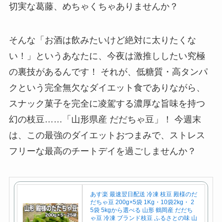
切実な葛藤、めちゃくちゃありませんか？
そんな「お酒は飲みたいけど絶対に太りたくな
い！」というあなたに、今夜は激推ししたい究極
の裏技があるんです！ それが、低糖質・高タンパ
クという完全無欠なダイエット食でありながら、
スナック菓子を完全に凌駕する濃厚な旨味を持つ
幻の枝豆……「山形県産 だだちゃ豆」！ 今週末
は、この最強のダイエットおつまみで、ストレス
フリーな最高のチートデイを過ごしませんか？
あす楽 最速翌日配送 冷凍 枝豆 殿様のだ
だちゃ豆 200g×5袋 1Kg・10袋2kg・ 2
5袋 5kgから選べる 山形 鶴岡産 だだち
ゃ豆 冷凍 ブランド枝豆 ふるさとの味 山