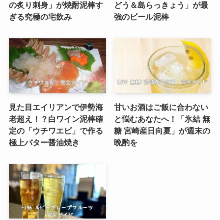
の炙り刺身」が焼酎泥棒す
どう＆島らっきょう」が最
ぎる究極の宅飲み
強のビール泥棒
見た目エイリアンで伊勢海
甘いお酒はご飯に合わない
老超え！？白ワイン泥棒確
と悩むあなたへ！「氷結 無
定の「ウチワエビ」で作る
糖 宮崎産日向夏」が週末の
極上バター醤油焼き
晩酌を