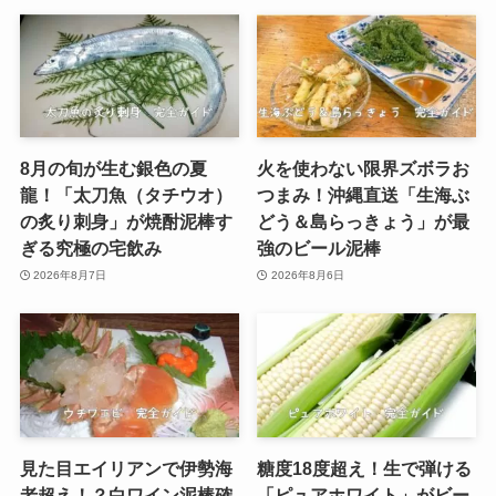
8月の旬が生む銀色の夏
火を使わない限界ズボラお
龍！「太刀魚（タチウオ）
つまみ！沖縄直送「生海ぶ
の炙り刺身」が焼酎泥棒す
どう＆島らっきょう」が最
ぎる究極の宅飲み
強のビール泥棒
2026年8月7日
2026年8月6日
見た目エイリアンで伊勢海
糖度18度超え！生で弾ける
老超え！？白ワイン泥棒確
「ピュアホワイト」がビー