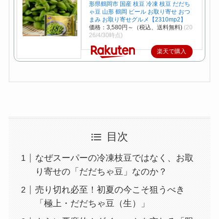
形県鶴岡市 国産 枝豆 冷凍 枝豆 だだち
ゃ豆 山形 鶴岡 ビール お取り寄せ おつ
まみ お取り寄せグルメ【2310mp2】
価格：3,580円～（税込、送料無料)
(20
26/4/30時点)
楽天で購入
目次
なぜスーパーの冷凍枝豆ではなく、お取
り寄せの「だだちゃ豆」なのか？
売り切れ必至！初夏の今こそ狙うべき
「極上・だだちゃ豆（生）」