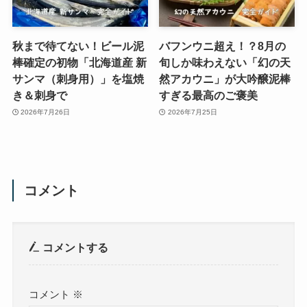
秋まで待てない！ビール泥
バフンウニ超え！？8月の
棒確定の初物「北海道産 新
旬しか味わえない「幻の天
サンマ（刺身用）」を塩焼
然アカウニ」が大吟醸泥棒
き＆刺身で
すぎる最高のご褒美
2026年7月26日
2026年7月25日
コメント
コメントする
コメント
※