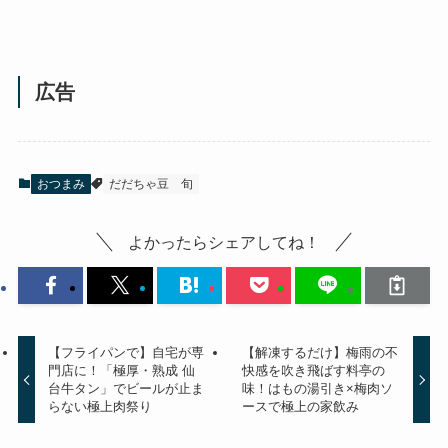
広告
おつまみ
だだちゃ豆
旬
よかったらシェアしてね！
【フライパンで】自宅が専
【解凍するだけ】梅雨の不
門店に！「極厚・熟成 仙
快感を吹き飛ばす料亭の
台牛タン」でビールが止ま
味！はもの湯引き×梅肉ソ
らない極上肉祭り
ースで極上の家飲み