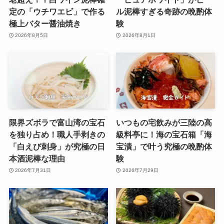
定の「ウチワエビ」で作る
ル泥棒すぎる奇跡の晩酌体
極上バター醤油焼き
験
2026年8月5日
2026年8月1日
限界ズボラで富山湾の宝石
いつもの宅飲みが三陸の高
を独り占め！職人手剥きの
級料亭に！海の宝石箱「海
「白えび刺身」が究極の日
宝漬」で叶う究極の晩酌体
本酒泥棒な理由
験
2026年7月31日
2026年7月29日