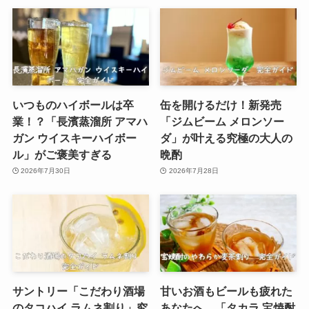
いつものハイボールは卒
缶を開けるだけ！新発売
業！？「長濱蒸溜所 アマハ
「ジムビーム メロンソー
ガン ウイスキーハイボー
ダ」が叶える究極の大人の
ル」がご褒美すぎる
晩酌
2026年7月30日
2026年7月28日
サントリー「こだわり酒場
甘いお酒もビールも疲れた
のタコハイ ラムネ割り」究
あなたへ。「タカラ 宝焼酎