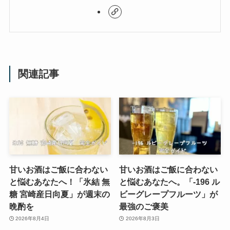
関連記事
甘いお酒はご飯に合わない
甘いお酒はご飯に合わない
と悩むあなたへ！「氷結 無
と悩むあなたへ。「-196 ル
糖 宮崎産日向夏」が週末の
ビーグレープフルーツ」が
晩酌を
最強のご褒美
2026年8月4日
2026年8月3日