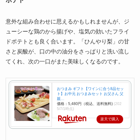
ポテト
意外な組み合わせに思えるかもしれませんが、ジ
ューシーな鶏のから揚げや、塩気の効いたフライ
ドポテトとも良く合います。「ひんやり梨」の甘
さと炭酸が、口の中の油分をさっぱりと洗い流し
てくれ、次の一口がまた美味しくなるのです。
おつまみ ギフト【ワインに合う8品セッ
ト】お中元 おつまみセット お父さん 父
親…
価格：5,480円（税込、送料無料)
(202
5/7/1時点)
楽天で購入