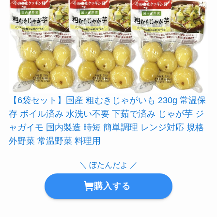
【
6袋セット】国産 粗むきじゃがいも 230g 常温保
存 ボイル済み 水洗い不要 下茹で済み じゃが芋 ジ
ャガイモ 国内製造 時短 簡単調理 レンジ対応 規格
外野菜 常温野菜 料理用
＼ ぼたんだよ ／
購入する