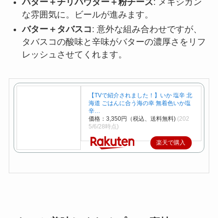
バター＋チリパウダー＋粉チーズ
: メキシカン
な雰囲気に。ビールが進みます。
バター＋タバスコ
: 意外な組み合わせですが、
タバスコの酸味と辛味がバターの濃厚さをリフ
レッシュさせてくれます。
【TVで紹介されました！】いか 塩辛 北
海道 ごはんに合う海の幸 無着色いか塩
辛…
価格：3,350円（税込、送料無料)
(202
5/6/28時点)
楽天で購入