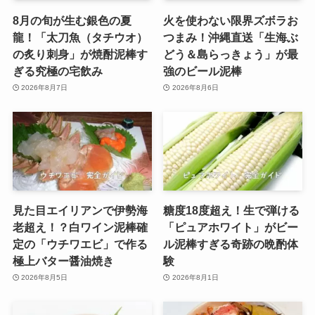
8月の旬が生む銀色の夏
火を使わない限界ズボラお
龍！「太刀魚（タチウオ）
つまみ！沖縄直送「生海ぶ
の炙り刺身」が焼酎泥棒す
どう＆島らっきょう」が最
ぎる究極の宅飲み
強のビール泥棒
2026年8月7日
2026年8月6日
見た目エイリアンで伊勢海
糖度18度超え！生で弾ける
老超え！？白ワイン泥棒確
「ピュアホワイト」がビー
定の「ウチワエビ」で作る
ル泥棒すぎる奇跡の晩酌体
極上バター醤油焼き
験
2026年8月5日
2026年8月1日