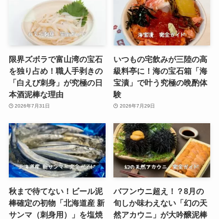
限界ズボラで富山湾の宝石
いつもの宅飲みが三陸の高
を独り占め！職人手剥きの
級料亭に！海の宝石箱「海
「白えび刺身」が究極の日
宝漬」で叶う究極の晩酌体
本酒泥棒な理由
験
2026年7月31日
2026年7月29日
秋まで待てない！ビール泥
バフンウニ超え！？8月の
棒確定の初物「北海道産 新
旬しか味わえない「幻の天
サンマ（刺身用）」を塩焼
然アカウニ」が大吟醸泥棒