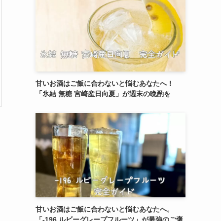
甘いお酒はご飯に合わないと悩むあなたへ！
「氷結 無糖 宮崎産日向夏」が週末の晩酌を
甘いお酒はご飯に合わないと悩むあなたへ。
「-196 ルビーグレープフルーツ」が最強のご褒