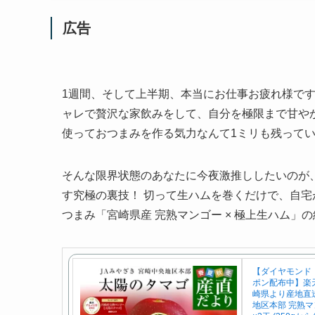
広告
1週間、そして上半期、本当にお仕事お疲れ様です
ャレで贅沢な家飲みをして、自分を極限まで甘や
使っておつまみを作る気力なんて1ミリも残って
そんな限界状態のあなたに今夜激推ししたいのが
す究極の裏技！ 切って生ハムを巻くだけで、自
つまみ「宮崎県産 完熟マンゴー × 極上生ハム」
【ダイヤモンド
ポン配布中】楽
崎県より産地直送
地区本部 完熟マ