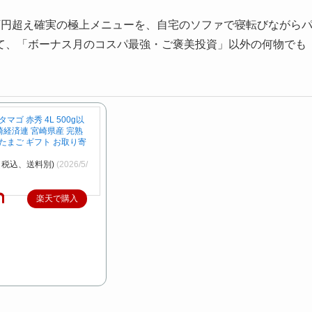
万円超え確実の極上メニューを、自宅のソファで寝転びながら
て、「ボーナス月のコスパ最強・ご褒美投資」以外の何物でも
マゴ 赤秀 4L 500g以
宮崎経済連 宮崎県産 完熟
たまご ギフト お取り寄
（税込、送料別)
(2026/5/
楽天で購入