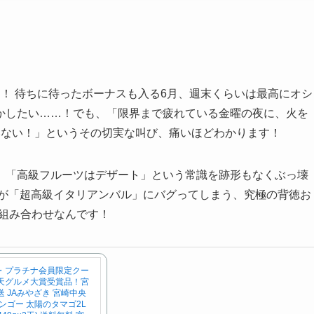
！ 待ちに待ったボーナスも入る6月、週末くらいは最高にオシ
かしたい……！でも、「限界まで疲れている金曜の夜に、火を
いない！」というその切実な叫び、痛いほどわかります！
、「高級フルーツはデザート」という常識を跡形もなくぶっ壊
宅が「超高級イタリアンバル」にバグってしまう、究極の背徳お
の組み合わせなんです！
・プラチナ会員限定クー
天グルメ大賞受賞品！宮
 JAみやざき 宮崎中央
ンゴー 太陽のタマゴ2L