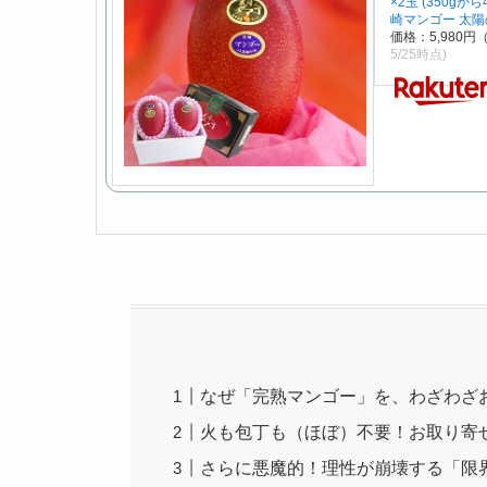
×2玉 (350gから
崎マンゴー 太陽
価格：5,980
5/25時点)
なぜ「完熟マンゴー」を、わざわざ
火も包丁も（ほぼ）不要！お取り寄
さらに悪魔的！理性が崩壊する「限