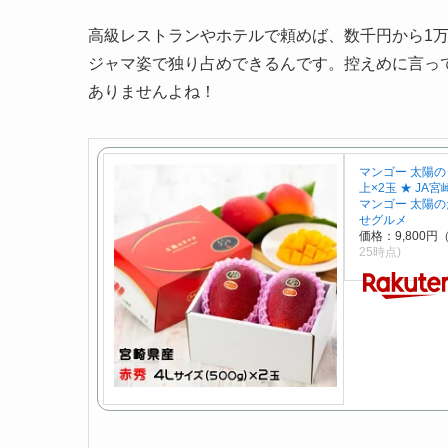
高級レストランやホテルで頼めば、数千円から1
ジャマ姿で独り占めできるんです。控えめに言っ
ありませんよね！
マンゴー 太陽のタ
上×2玉 ★ JA
マンゴー 太陽の
せグルメ
価格：9,800円
25時点)