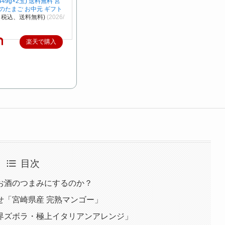
449g×2玉) 送料無料 宮
のたまご お中元 ギフト
円（税込、送料無料)
(2026/
楽天で購入
目次
お酒のつまみにするのか？
せ「宮崎県産 完熟マンゴー」
界ズボラ・極上イタリアンアレンジ」