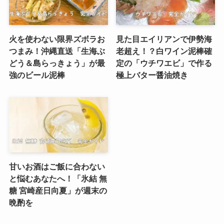
火を使わない限界ズボラお
見た目エイリアンで伊勢海
つまみ！沖縄直送「生海ぶ
老超え！？白ワイン泥棒確
どう＆島らっきょう」が最
定の「ウチワエビ」で作る
強のビール泥棒
極上バター醤油焼き
甘いお酒はご飯に合わない
と悩むあなたへ！「氷結 無
糖 宮崎産日向夏」が週末の
晩酌を