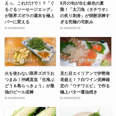
えっ、これだけで！？「ぐ
8月の旬が生む銀色の夏
るぐるソーセージエッグ」
龍！「太刀魚（タチウオ）
が限界ズボラの週末を極上
の炙り刺身」が焼酎泥棒す
バーに変える
ぎる究極の宅飲み
2026年8月8日
2026年8月7日
火を使わない限界ズボラお
見た目エイリアンで伊勢海
つまみ！沖縄直送「生海ぶ
老超え！？白ワイン泥棒確
どう＆島らっきょう」が最
定の「ウチワエビ」で作る
強のビール泥棒
極上バター醤油焼き
2026年8月6日
2026年8月5日