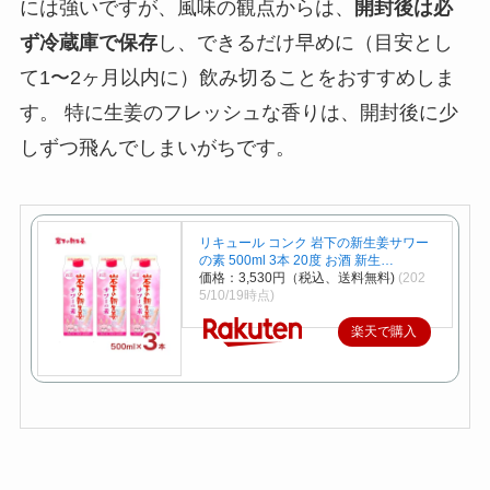
には強いですが、風味の観点からは、
開封後は必
ず冷蔵庫で保存
し、できるだけ早めに（目安とし
て1〜2ヶ月以内に）飲み切ることをおすすめしま
す。 特に生姜のフレッシュな香りは、開封後に少
しずつ飛んでしまいがちです。
リキュール コンク 岩下の新生姜サワー
の素 500ml 3本 20度 お酒 新生…
価格：3,530円（税込、送料無料)
(202
5/10/19時点)
楽天で購入