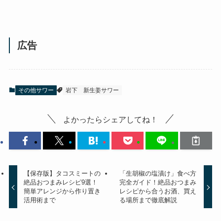
広告
その他サワー
岩下
新生姜サワー
よかったらシェアしてね！
【保存版】タコスミートの
「生胡椒の塩漬け」食べ方
絶品おつまみレシピ9選！
完全ガイド！絶品おつまみ
簡単アレンジから作り置き
レシピから合うお酒、買え
活用術まで
る場所まで徹底解説