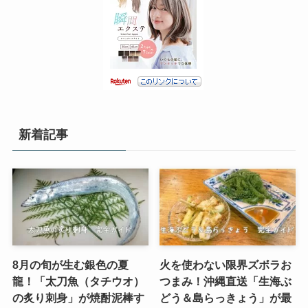
新着記事
8月の旬が生む銀色の夏
火を使わない限界ズボラお
龍！「太刀魚（タチウオ）
つまみ！沖縄直送「生海ぶ
の炙り刺身」が焼酎泥棒す
どう＆島らっきょう」が最