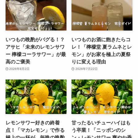
いつもの晩酌がバグる！？
いつものお酒に飽きたらコ
アサヒ「未来のレモンサワ
レ！「檸檬堂 夏ラムネとレ
ー 檸檬コーラサワー」が最
モン」がお家を極上の夏祭
高のご褒美
りに変える理由
2026年8月2日
2026年7月22日
レモンサワー好きの終着
甘ったるいチューハイはも
点！「マカレモン」で作る
う卒業！「ニッポンのシ
極上の一杯が、毎晩の晩酌
ン・レモンサワー 爽やか香