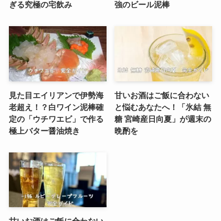
ぎる究極の宅飲み
強のビール泥棒
見た目エイリアンで伊勢海
甘いお酒はご飯に合わない
老超え！？白ワイン泥棒確
と悩むあなたへ！「氷結 無
定の「ウチワエビ」で作る
糖 宮崎産日向夏」が週末の
極上バター醤油焼き
晩酌を