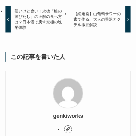
硬いけど旨い！永徳「鮭の
【網走発】山葡萄サワーの
酒びたし」の正解の食べ方
素で作る、大人の贅沢カク
は？日本酒で戻す究極の晩
テル徹底解説
酌体験
この記事を書いた人
genkiworks