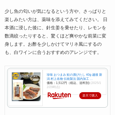
少し魚の匂いが気になるという方や、さっぱりと
楽しみたい方は、薬味を添えてみてください。 日
本酒に浸した後に、針生姜を乗せたり、レモンを
数滴絞ったりすると、驚くほど爽やかな前菜に変
身します。お酢を少しかけてマリネ風にするの
も、白ワインに合うおすすめのアレンジです。
珍味 おつまみ 鮭の酒びたし 40g 越後 新
潟 村上名物 伝統製法 国内加工 …
価格：1,512円（税込、送料別)
(2025/1
2/29時点)
楽天で購入