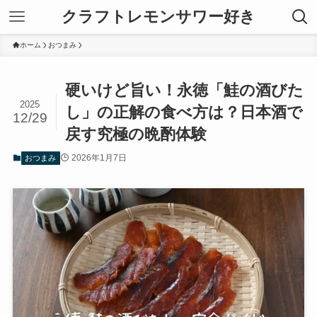
クラフトレモンサワー好き
ホーム
おつまみ
硬いけど旨い！永徳「鮭の酒びた
2025
し」の正解の食べ方は？日本酒で
12/29
戻す究極の晩酌体験
2026年1月7日
おつまみ