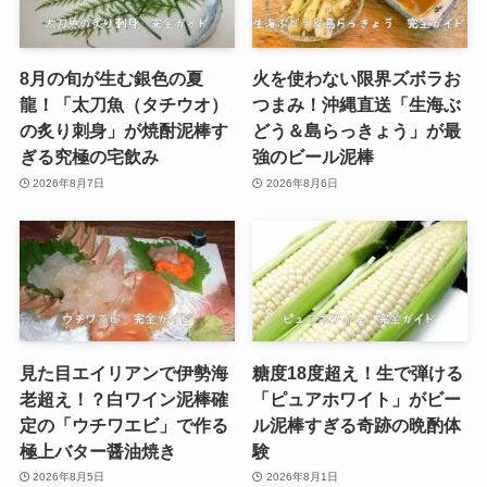
8月の旬が生む銀色の夏
火を使わない限界ズボラお
龍！「太刀魚（タチウオ）
つまみ！沖縄直送「生海ぶ
の炙り刺身」が焼酎泥棒す
どう＆島らっきょう」が最
ぎる究極の宅飲み
強のビール泥棒
2026年8月7日
2026年8月6日
見た目エイリアンで伊勢海
糖度18度超え！生で弾ける
老超え！？白ワイン泥棒確
「ピュアホワイト」がビー
定の「ウチワエビ」で作る
ル泥棒すぎる奇跡の晩酌体
極上バター醤油焼き
験
2026年8月5日
2026年8月1日