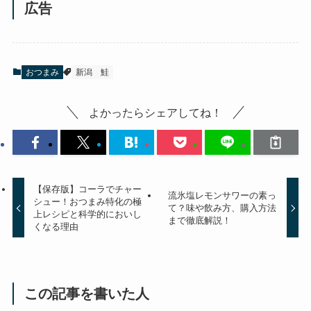
広告
おつまみ
新潟
鮭
よかったらシェアしてね！
【保存版】コーラでチャー
流氷塩レモンサワーの素っ
シュー！おつまみ特化の極
て？味や飲み方、購入方法
上レシピと科学的においし
まで徹底解説！
くなる理由
この記事を書いた人