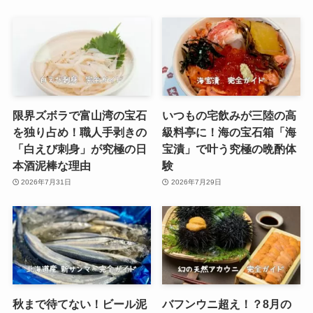
限界ズボラで富山湾の宝石
いつもの宅飲みが三陸の高
を独り占め！職人手剥きの
級料亭に！海の宝石箱「海
「白えび刺身」が究極の日
宝漬」で叶う究極の晩酌体
本酒泥棒な理由
験
2026年7月31日
2026年7月29日
秋まで待てない！ビール泥
バフンウニ超え！？8月の