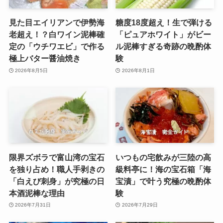
見た目エイリアンで伊勢海
糖度18度超え！生で弾ける
老超え！？白ワイン泥棒確
「ピュアホワイト」がビー
定の「ウチワエビ」で作る
ル泥棒すぎる奇跡の晩酌体
極上バター醤油焼き
験
2026年8月5日
2026年8月1日
限界ズボラで富山湾の宝石
いつもの宅飲みが三陸の高
を独り占め！職人手剥きの
級料亭に！海の宝石箱「海
「白えび刺身」が究極の日
宝漬」で叶う究極の晩酌体
本酒泥棒な理由
験
2026年7月31日
2026年7月29日