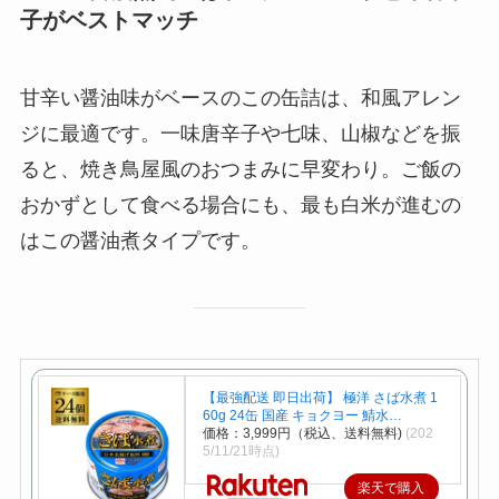
子がベストマッチ
甘辛い醤油味がベースのこの缶詰は、和風アレン
ジに最適です。一味唐辛子や七味、山椒などを振
ると、焼き鳥屋風のおつまみに早変わり。ご飯の
おかずとして食べる場合にも、最も白米が進むの
はこの醤油煮タイプです。
【最強配送 即日出荷】 極洋 さば水煮 1
60g 24缶 国産 キョクヨー 鯖水…
価格：3,999円（税込、送料無料)
(202
5/11/21時点)
楽天で購入