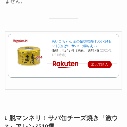
ません。
あいこちゃん 金の鯖味噌煮(150g×24セ
ット)[さば缶 サバ缶 鯖缶 あいこ…
価格：4,843円（税込、送料別)
(2025/1
1/21時点)
楽天で購入
3. 脱マンネリ！サバ缶チーズ焼き「激ウ
マ」アレンジ10選