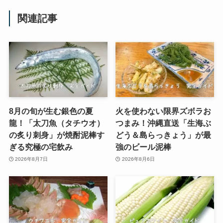
関連記事
8月の旬が生む銀色の夏
火を使わない限界ズボラお
龍！「太刀魚（タチウオ）
つまみ！沖縄直送「生海ぶ
の炙り刺身」が焼酎泥棒す
どう＆島らっきょう」が最
ぎる究極の宅飲み
強のビール泥棒
2026年8月7日
2026年8月6日