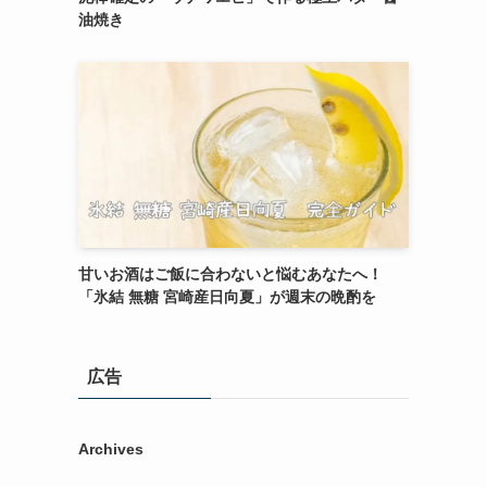
油焼き
甘いお酒はご飯に合わないと悩むあなたへ！
「氷結 無糖 宮崎産日向夏」が週末の晩酌を
広告
Archives