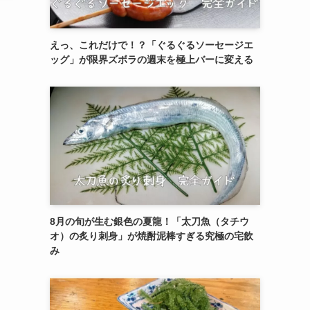
えっ、これだけで！？「ぐるぐるソーセージエ
ッグ」が限界ズボラの週末を極上バーに変える
8月の旬が生む銀色の夏龍！「太刀魚（タチウ
オ）の炙り刺身」が焼酎泥棒すぎる究極の宅飲
み