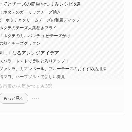
ほたてとチーズの簡単おつまみレシピ5選
簡単！ホタテのガーリックチーズ焼き
！ベビーホタテとクリームチーズの和風ディップ
感！ホタテのチーズ大葉巻きフライ
も！ホタテのカルパッチョ 粉チーズがけ
ドの熱々チーズグラタン
美味しくなるアレンジアイデア
・アスパラ・トマトで旨味と彩りアップ！
モッツァレラ、カマンベール、ブルーチーズのおすすめ活用法
、味噌マヨ、ハーブソルトで新しい発見
える市販の人気おつまみ3選
もっと見る